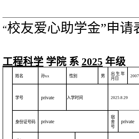
校友爱心助学金”申请
“
工程科学
学院
系
2025
年级
出生年
姓名
孙
xx
性别
男
2007
月日
private
学号
入学时间
2025.8.29
宿
private
private
身份证号码
舍
号