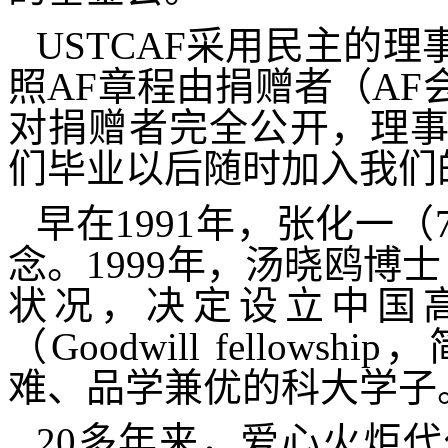
USTCAF
采用民主的理
照
AF
章程由捐赠者（
AF
对捐赠者完全公开，理
们毕业以后随时加入我们
早在
1991
年，张化一（
念。
1999
年，汤晓鸥博士
状况，决定设立中国高
（
Goodwill fellowship
，
难、品学兼优的科大学子
20
多年来，爱心火炬代