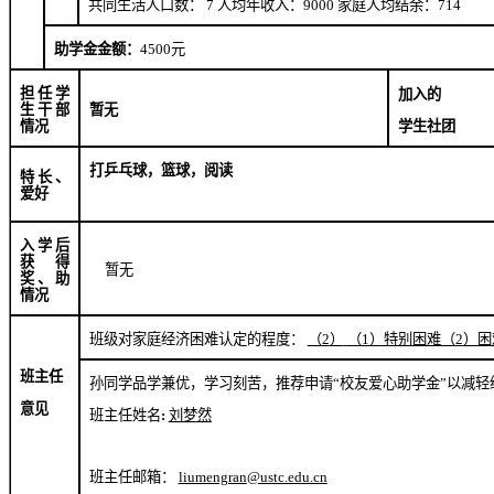
共同生活人口数：
7
人均年收入：
9000
家庭人均结余：
714
助学金金额：
4500
元
担任学
加入的
生干部
暂无
学生社团
情况
打乒乓球，篮球，阅读
特长、
爱好
入学后
获得
暂无
奖、助
情况
班级对家庭经济困难认定的程度：
（
2
）
（
1
）特别困难（
2
）困
班主任
孙同学品学兼优，学习刻苦，推荐申请“校友爱心助学金”以减轻
意见
班主任姓名
:
刘梦然
班主任邮箱：
liumengran
@ustc.edu.cn