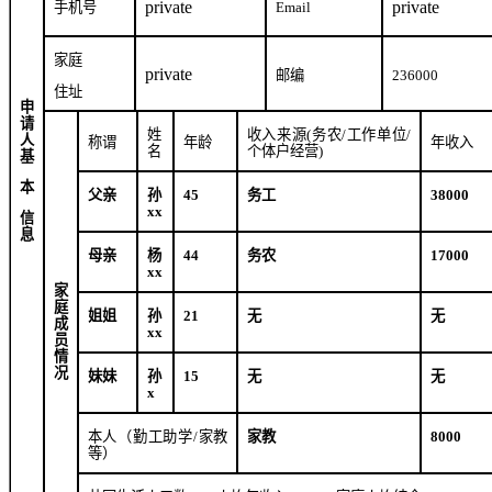
private
private
手机号
Email
家庭
private
邮编
236000
住址
申
请
姓
收入来源
(
务农
/
工作单位
/
人
称谓
年龄
年收入
名
个体户经营
)
基
本
父亲
孙
45
务工
38000
xx
信
息
母亲
杨
44
务农
17000
xx
家
庭
姐姐
孙
21
无
无
成
xx
员
情
况
妹妹
孙
15
无
无
x
本人（勤工助学
/
家教
家教
8000
等）