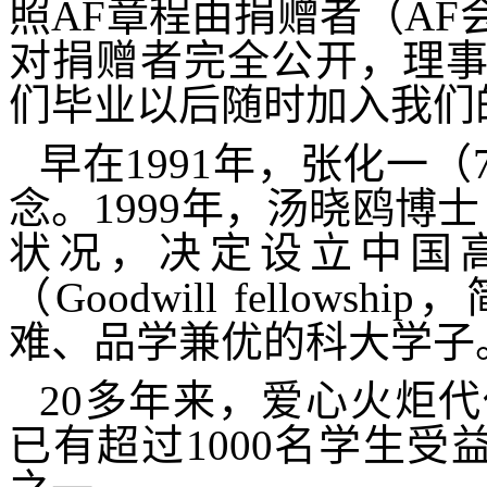
照
AF
章程由捐赠者（
AF
对捐赠者完全公开，理
们毕业以后随时加入我们
早在
1991
年，张化一（
念。
1999
年，汤晓鸥博士
状况，决定设立中国高
（
Goodwill fellowship
，
难、品学兼优的科大学子
20
多年来，爱心火炬代
已有超过
1000
名学生受