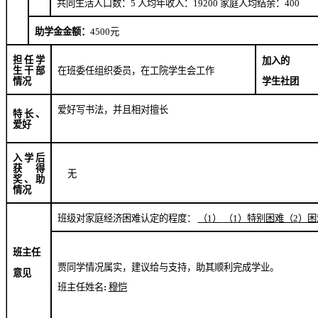
共同生活人口数：
5
人均年收入：
19200
家庭人均结余：
400
助学金金额：
4500
元
担任学
加入的
生干部
在班委任组织委员，在工院学生会工作
学生社团
情况
爱好写书法，并且相对擅长
特长、
爱好
入学后
获得
无
奖、助
情况
班级对家庭经济困难认定的程度：
（
1
）
（
1
）特别困难（
2
）困
班主任
贾同学情况属实，建议给与支持，助其顺利完成学业。
意见
班主任姓名
:
穆恺