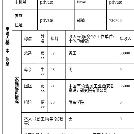
private
private
手机号
Email
家庭
private
邮编
730700
住址
申
请
姓
收入来源
(
务农
/
工作单位
/
人
称谓
年龄
年收入
名
个体户经营
)
基
本
父亲
贾
52
务工
60000
xx
信
息
母亲
牛
48
无
0
xx
家
庭
姐姐
贾
21
中国有色金属工业西安勘
36000
成
xx
察设计研究院有限公司
员
情
况
姐姐
贾
20
陇东学院
0
xx
本人（勤工助学
/
家教
无
0
等）