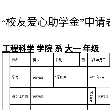
校友爱心助学金”申请
“
工程科学
学院
系
大一
年级
姓名
贾
xx
性别
男
出生年月日
private
学号
入学时间
2025
年
9
月
宿
private
private
身份证号码
舍
号