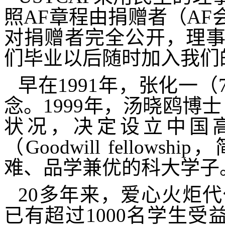
照
AF
章程由捐赠者（
AF
对捐赠者完全公开，理
们毕业以后随时加入我们
早在
1991
年，张化一（
念。
1999
年，汤晓鸥博士
状况，决定设立中国高
（
Goodwill fellowship
，
难、品学兼优的科大学子
20
多年来，爱心火炬代
已有超过
1000
名学生受