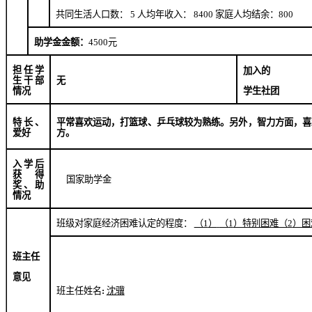
共同生活人口数：
5
人均年收入：
8400
家庭人均结余：
800
助学金金额：
4500
元
担任学
加入的
生干部
无
学生社团
情况
特长、
平常喜欢运动，打篮球、乒乓球较为熟练。另外，智力方面，喜
爱好
方。
入学后
获得
国家助学金
奖、助
情况
班级对家庭经济困难认定的程度：
（
1
）
（
1
）特别困难（
2
）困
班主任
意见
班主任姓名
:
沈骥