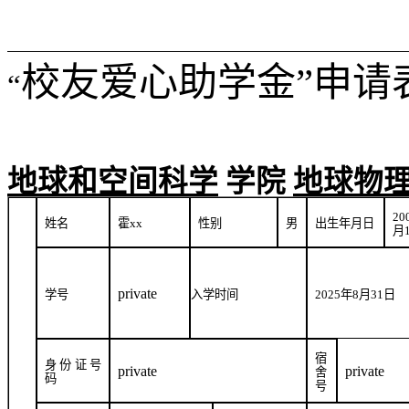
校友爱心助学金”申请
“
地球和空间科学
学院
地球物
20
姓名
霍
xx
性别
男
出生年月日
月
private
学号
入学时间
2025
年
8
月
31
日
宿
身份证号
private
private
舍
码
号