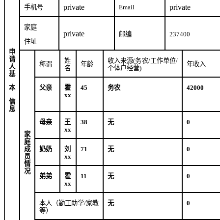
private
private
手机号
Email
家庭
private
邮编
237400
住址
申
请
姓
收入来源
(
务农
/
工作单位
/
称谓
年龄
年收入
人
名
个体户经营
)
基
本
父亲
霍
45
务农
42000
xx
信
息
母亲
王
38
无
0
xx
家
庭
成
奶奶
刘
71
无
0
员
xx
情
况
弟弟
霍
11
无
0
xx
本人（勤工助学
/
家教
无
0
等）