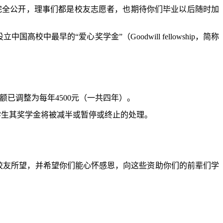
完全公开，理事们都是校友志愿者，也期待你们毕业以后随时加
立中国高校中最早的“爱心奖学金”（
Goodwill fellowship
，简称
额已调整为每年
4500
元（一共四年）。
学生其奖学金将被减半或暂停或终止的处理。
校友所望，并希望你们能心怀感恩，向这些资助你们的前辈们学