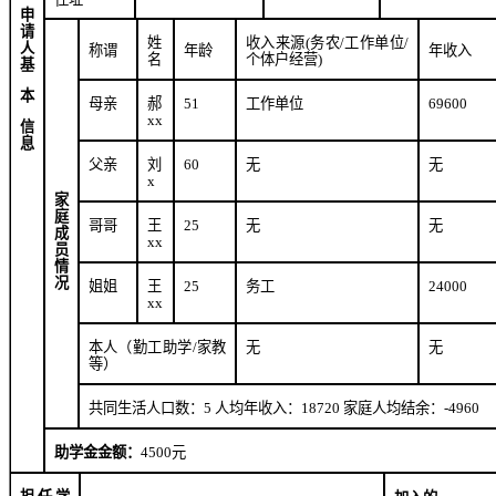
申
请
姓
收入来源
(
务农
/
工作单位
/
人
称谓
年龄
年收入
名
个体户经营
)
基
本
母亲
郝
51
工作单位
69600
xx
信
息
父亲
刘
60
无
无
x
家
庭
哥哥
王
25
无
无
成
xx
员
情
况
姐姐
王
25
务工
24000
xx
本人（勤工助学
/
家教
无
无
等）
共同生活人口数：
5
人均年收入：
18720
家庭人均结余：
-4960
助学金金额：
4500
元