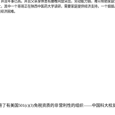
，并且年事已高。并且父亲身体患有腰椎间盘突出，劳动能力弱，难以帮助家庭
女，其中一个哥哥正在陕西中医药大学读研，需要家庭提供经济支持，一个姐姐
庭经济困难。
册了有美国
501(c)(3)
免税资质的非营利性的组织——中国科大校