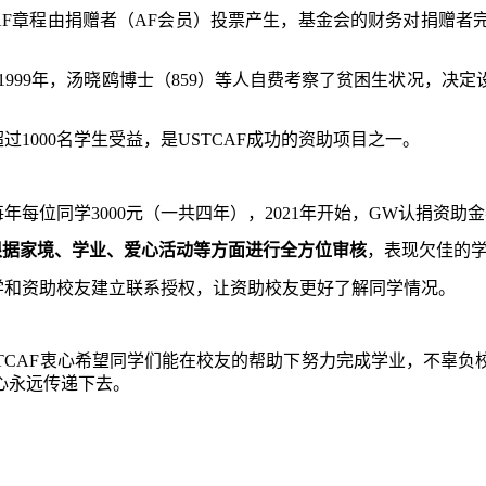
AF
章程由捐赠者（
AF
会员）投票产生，基金会的财务对捐赠者
1999
年，汤晓鸥博士（
859
）等人自费考察了贫困生状况，决定设
超过
1000
名学生受益，是
USTCAF
成功的资助项目之一。
每年每位同学
3000
元（一共四年），
2021
年开始，
GW
认捐资助金
根据家境、学业、爱心活动等方面进行全方位审核
，
表现欠佳的
学和资助校友建立联系授权，让资助校友更好了解同学情况。
TCAF
衷心希望同学们能在校友的帮助下努力完成学业，不辜负
心永远传递下去。