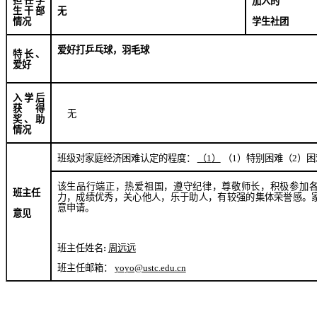
担任学
加入的
生干部
无
学生社团
情况
爱好打乒乓球，羽毛球
特长、
爱好
入学后
获得
无
奖、助
情况
班级对家庭经济困难认定的程度：
（
1
）
（
1
）特别困难（
2
）困
该生品行端正，热爱祖国，遵守纪律，尊敬师长，积极参加
班主任
力，成绩优秀，关心他人，乐于助人，有较强的集体荣誉感。
意申请。
意见
班主任姓名
:
周远远
班主任邮箱：
yoyo@ustc.edu.cn