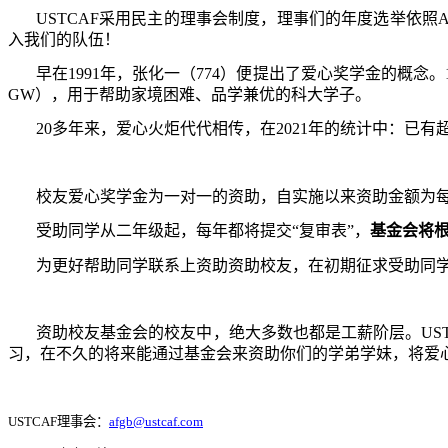
USTCAF
采用民主的理事会制度，理事们的年度选举依照
入我们的队伍！
早在
1991
年，张化一（
774
）便提出了爱心奖学金的概念。
GW
），用于帮助家境困难、品学兼优的科大学子。
20
多年来，爱心火炬代代相传，在
2021
年的统计中：已有
校友爱心奖学金为一对一的资助，自实施以来资助金额为
受助同学从二年级起，每年都将提交“复审表”，
基金会将
为更好帮助同学联系上资助资助校友，在初期征求受助同
资助校友基金会的校友中，绝大多数也都是工薪阶层。
US
习，在不久的将来能通过基金会来资助你们的学弟学妹，将爱
USTCAF
理事会：
afgb@ustcaf.com