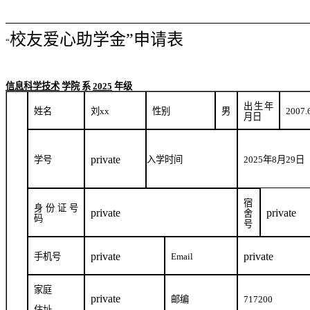
校友爱心助学金”申请表
“
信息科学技术
学院
系
2
025
年级
出生年
姓名
刘
xx
性别
男
2007.
月日
private
学号
入学时间
2025
年
8
月
29
日
宿
身份证号
private
private
舍
码
号
private
private
手机号
Email
家庭
private
邮编
717200
住址