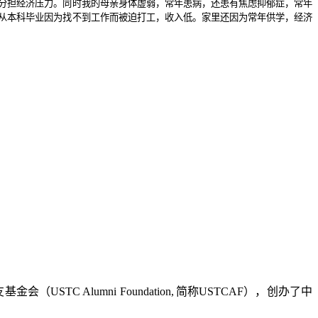
分担经济压力。同时我的母亲身体虚弱，常年患病，还患有焦虑抑郁症，常年
从本科毕业因为找不到工作而被迫打工，收入低。家里还因为常年供学，经济
友基金会（
USTC Alumni Foundation,
简称
USTCAF
），创办了中