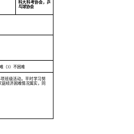
科大科考协会，乒
乓球协会
难
（
3
）
不困难
各项班级活动。平时学习努
家庭经济困难情况属实，同