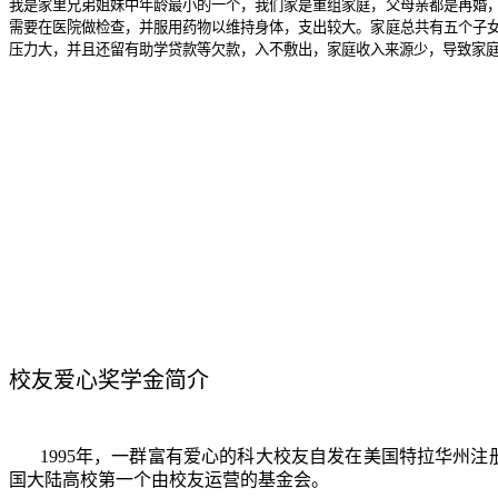
我是家里兄弟姐妹中年龄最小的一个，我们家是重组家庭，父母亲都是再婚
需要在医院做检查，并服用药物以维持身体，支出较大。家庭总共有五个子
压力大，并且还留有助学贷款等欠款，入不敷出，家庭收入来源少，导致家
校友爱心奖学金简介
1995
年，一群富有爱心的科大校友自发在美国特拉华州注
国大陆高校第一个由校友运营的基金会。