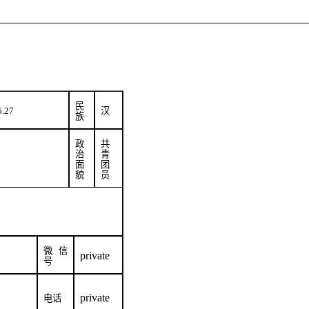
民
6.27
汉
族
政
共
治
青
面
团
貌
员
微信
private
号
private
电话