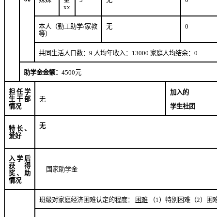
xx
本人（勤工助学
/
家教
无
0
等）
共同生活人口数：
9
人均年收入：
13000
家庭人均结余：
0
助学金金额：
4500
元
担任学
加入的
生干部
无
学生社团
情况
无
特长、
爱好
入学后
获得
国家助学金
奖、助
情况
班级对家庭经济困难认定的程度：
困难
（
1
）特别困难（
2
）困