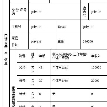
宿
身份证号
private
private
舍
码
号
private
private
手机号
Email
申
家庭
请
private
邮编
246260
人
住址
基
本
姓
收入来源
(
务农
/
工作单位
/
称谓
年龄
年收入
名
个体户经营
)
信
息
父亲
方
43
个体户经营
100000
xx
母亲
金
37
个体户经营
20000
xx
家
庭
妹妹
金
8
无
0
成
xx
员
情
况
妹妹
金
3
无
0