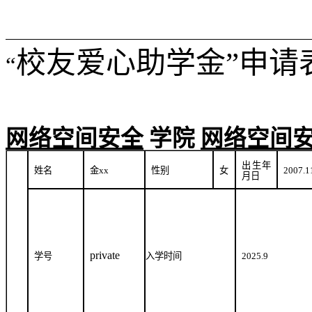
校友爱心助学金”申请
“
网络空间安全
学院
网络空间
出生年
姓名
金
xx
性别
女
2007.1
月日
private
学号
入学时间
2025.9