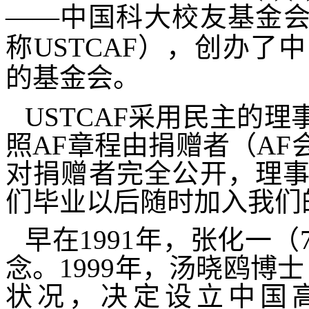
——中国科大校友基金
称
USTCAF
），创办了中
的基金会。
USTCAF
采用民主的理
照
AF
章程由捐赠者（
AF
对捐赠者完全公开，理
们毕业以后随时加入我们
早在
1991
年，张化一（
念。
1999
年，汤晓鸥博士
状况，决定设立中国高