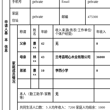
private
private
手机号
Email
家庭
private
邮编
475300
住址
申
请
人
姓
收入来源
(
务农
/
工作单位
/
称谓
年龄
年收入
基
名
个体户经营
)
本
父亲
景
42
无
0
信
xx
息
母亲
林
43
兰考县明心木业有限公司
36000
xx
家
庭
成
弟弟
景
10
李西小学
0
员
xx
情
况
本人（勤工助学
/
家教
无
等）
共同生活人口数：
5
人均年收入：
7200
家庭人均结余：
1000