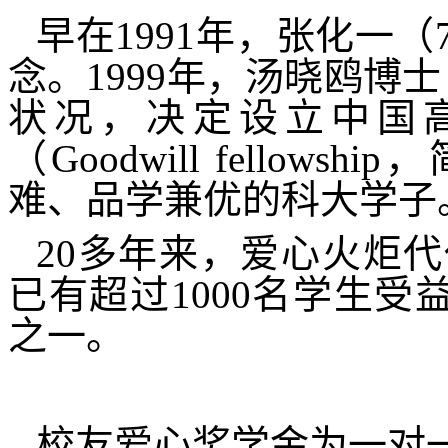
早在
1991
年，张化一（
念。
1999
年，汤晓鸥博士
状况，决定设立中国高
（
Goodwill fellowship
，
难、品学兼优的科大学子
20
多年来，爱心火炬代
已有超过
1000
名学生受
之一。
校友爱心奖学金为一对