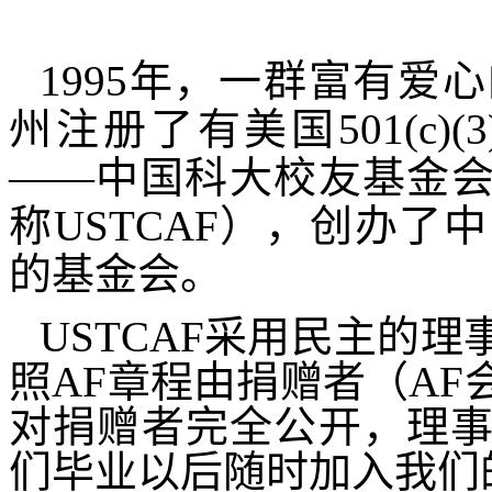
1995
年，一群富有爱心
州注册了有美国
501(c)(3
——中国科大校友基金
称
USTCAF
），创办了中
的基金会。
USTCAF
采用民主的理
照
AF
章程由捐赠者（
AF
对捐赠者完全公开，理
们毕业以后随时加入我们