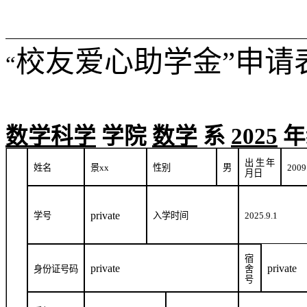
校友爱心助学金”申请
“
数学科学
学院
数学
系
2025
年
出生年
姓名
景
xx
性别
男
2009
月日
private
学号
入学时间
2025.9.1
宿
private
private
身份证号码
舍
号