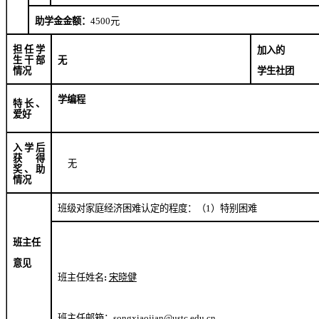
助学金金额：
4500
元
担任学
加入的
生干部
无
学生社团
情况
学编程
特长、
爱好
入学后
获得
无
奖、助
情况
班级对家庭经济困难认定的程度：（
1
）特别困难
班主任
意见
班主任姓名
:
宋晓健
班主任邮箱：
songxiaojian@ustc.edu.cn