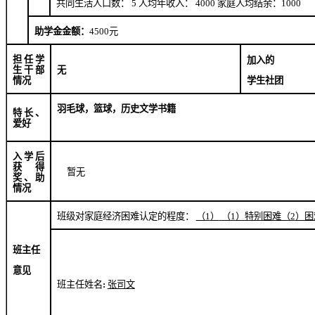
共同生活人口数：
5
人均年收入：
4000
家庭人均结余：
1000
助学金金额：
4500
元
担任学
加入的
生干部
无
学生社团
情况
羽毛球，篮球，历史文学书籍
特长、
爱好
入学后
获得
暂无
奖、助
情况
班级对家庭经济困难认定的程度：
（
1
）
（
1
）特别困难（
2
）困
班主任
意见
班主任姓名
:
张司文