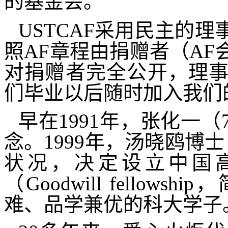
的基金会。
USTCAF
采用民主的理
照
AF
章程由捐赠者（
AF
对捐赠者完全公开，理
们毕业以后随时加入我们
早在
1991
年，张化一（
念。
1999
年，汤晓鸥博士
状况，决定设立中国高
（
Goodwill fellowship
，
难、品学兼优的科大学子