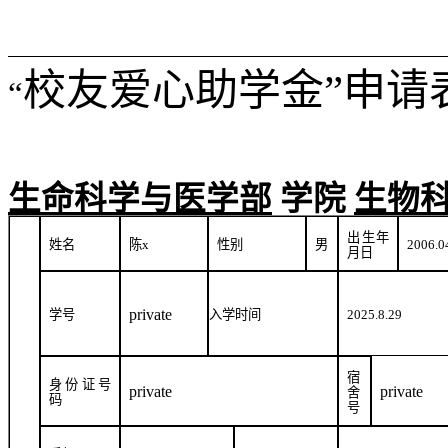
校友爱心助学金”申请
“
生命科学与医学部
学院
生物
出生年
姓名
陈
x
性别
男
2006.0
月日
private
学号
入学时间
2025.8.29
宿
身份证号
private
private
舍
码
号