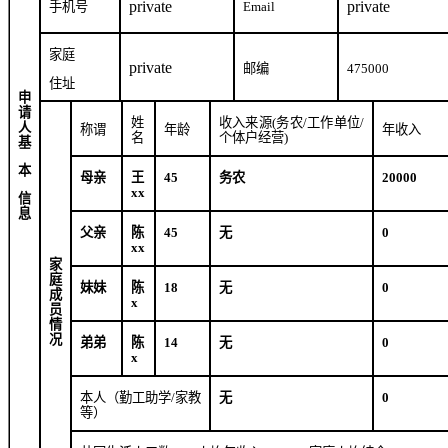
private
private
手机号
Email
家庭
private
邮编
475000
住址
申
请
姓
收入来源
(
务农
/
工作单位
/
人
称谓
年龄
年收入
名
个体户经营
)
基
本
母亲
王
45
务农
20000
xx
信
息
父亲
陈
45
无
0
xx
家
庭
妹妹
陈
18
无
0
成
x
员
情
况
弟弟
陈
14
无
0
x
本人（勤工助学
/
家教
无
0
等）