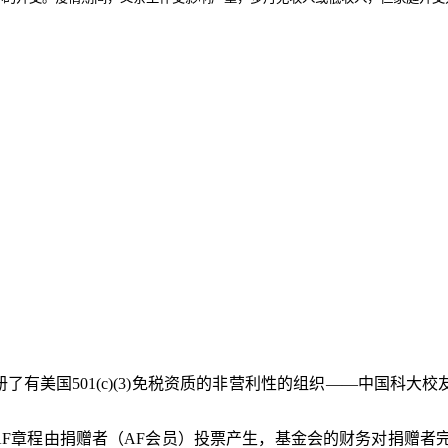
册了有美国
501(c)(3)
免税资质的非营利性的组织——中国科大校
AF
章程由捐赠者（
AF
会员）投票产生，基金会的财务对捐赠者