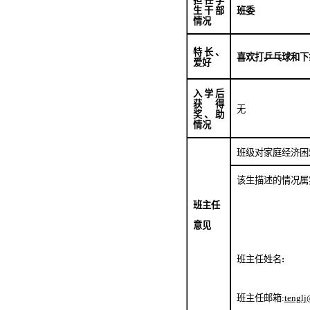
担任学
生干部
班委
情况
特长、
喜欢打乒乓球和下
爱好
入学后
获得
无
奖、助
情况
班级对家庭经济困
该生描述的情况属
班主任
意见
班主任姓名
:
班主任邮箱
:
tenglj