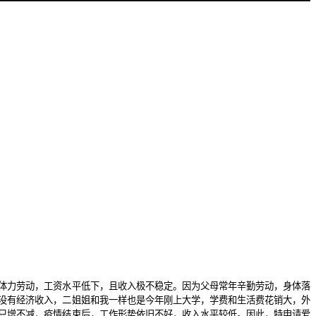
体力劳动，工资水平低下，且收入极不稳定。因为父母常年辛勤劳动，身体落
没有经济收入，二姐姐和我一样也是今年刚上大学，学费和生活费花销大，外
只增不减，疫情结束后，工作形势依旧不好，收入水平较低。因此，特申请爱