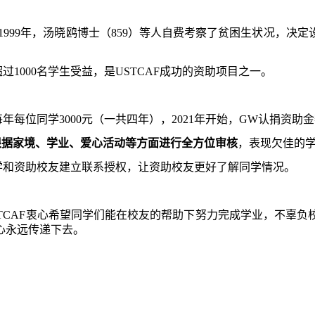
1999
年，汤晓鸥博士（
859
）等人自费考察了贫困生状况，决定设
超过
1000
名学生受益，是
USTCAF
成功的资助项目之一。
每年每位同学
3000
元（一共四年），
2021
年开始，
GW
认捐资助金
根据家境、学业、爱心活动等方面进行全方位审核
，
表现欠佳的
学和资助校友建立联系授权，让资助校友更好了解同学情况。
TCAF
衷心希望同学们能在校友的帮助下努力完成学业，不辜负
心永远传递下去。