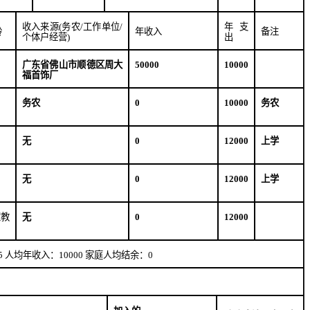
收入来源
(
务农
/
工作单位
/
年支
龄
年收入
备注
个体户经营
)
出
广东省佛山市顺德区周大
50000
10000
福首饰厂
务农
0
10000
务农
无
0
12000
上学
无
0
12000
上学
家教
无
0
12000
5
人均年收入：
10000
家庭人均结余：
0