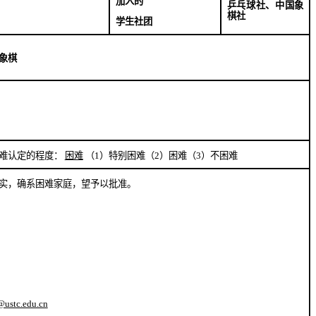
加入的
乒乓球社、中国象
棋社
学生社团
象棋
难认定的程度：
困难
（
1
）特别困难（
2
）困难
（
3
）
不困难
实，确系困难家庭，望予以批准。
@ustc.edu.cn