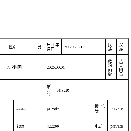
出生年
民
汉
性别
男
2008.08.21
月日
族
族
政
共
治
青
入学时间
2025.09.01
面
团
貌
员
宿
private
舍
号
微信
private
private
Email
号
private
邮编
422200
电话