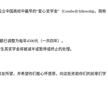
立中国高校中最早的“爱心奖学金”（
Goodwill fellowship
，简称
额已调整为每年
4500
元（一共四年）。
学生其奖学金将被减半或暂停或终止的处理。
校友所望，并希望你们能心怀感恩，向这些资助你们的前辈们学