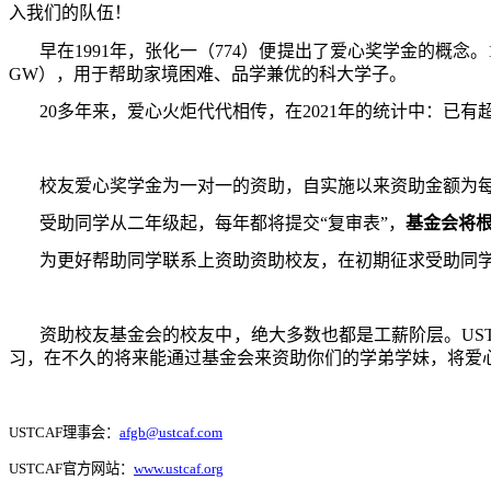
入我们的队伍！
早在
1991
年，张化一（
774
）便提出了爱心奖学金的概念。
GW
），用于帮助家境困难、品学兼优的科大学子。
20
多年来，爱心火炬代代相传，在
2021
年的统计中：已有
校友爱心奖学金为一对一的资助，自实施以来资助金额为
受助同学从二年级起，每年都将提交“复审表”，
基金会将
为更好帮助同学联系上资助资助校友，在初期征求受助同
资助校友基金会的校友中，绝大多数也都是工薪阶层。
US
习，在不久的将来能通过基金会来资助你们的学弟学妹，将爱
USTCAF
理事会：
afgb@ustcaf.com
USTCAF
官方网站：
www.ustcaf.org