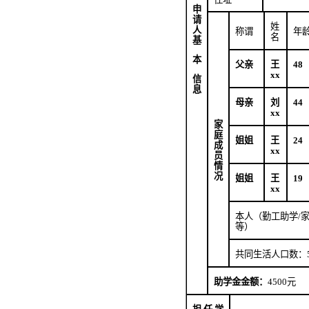
申
请
姓
人
称谓
年
名
基
本
父亲
王
48
xx
信
息
母亲
刘
44
xx
家
庭
姐姐
王
24
成
xx
员
情
况
姐姐
王
19
xx
本人（勤工助学
/
等）
共同生活人口数：
助学金金额：
4500
元