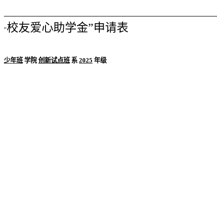
校友爱心助学金”申请表
“
少年班
学院
创新试点班
系
2025
年级