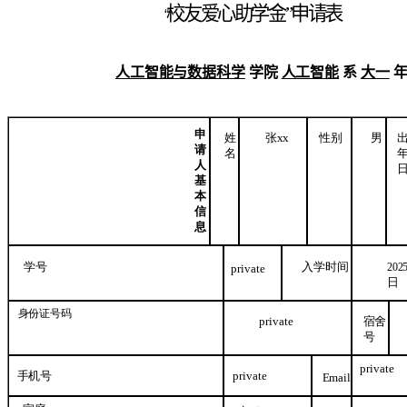
校友爱心助学金”申请表
“
人工智能与数据科学
学院
人工智能
系
大一
申
姓
张
xx
性别
男
请
名
人
基
本
信
息
学号
入学时间
202
private
日
身份证
号码
private
宿舍
号
private
手机号
private
Email