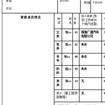
家庭
private
邮编
056300
住址
(
务
收入来源
家庭成员情况
称
姓
年
农
/
工作
/
单位
谓
名
龄
个体户经营
)
父
张
xx
43
珠海广通汽车
亲
有限公司
母
张
xx
42
务农
亲
爷
张
xx
68
务农
爷
奶
赵
xx
69
务农
奶
弟
张
xx
14
无
弟
本人（勤工助学
/
无
家教等）