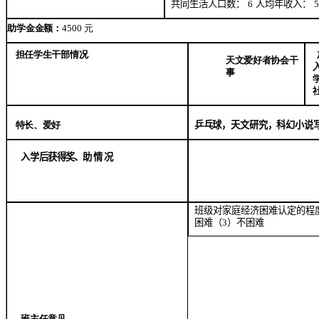
共同生活人口数：
6
人均年收入：
5
助学金金额：
4500
元
担任学生
干部情况
天文爱好者协会干
事
特长、爱
好
乒乓球，天文研究，科幻小说
入学后
获得奖、
助情况
班级对家庭经济困难认定的程
困难（
3
）不困难
班主任
意见