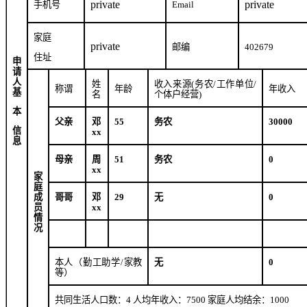
private
private
手机号
Email
家庭
private
邮编
402679
住址
申
请
人
姓
收入来源
(
务农
/
工作单位
/
称谓
年龄
年收入
基
名
个体户经营
)
本
父亲
邓
55
务农
30000
信
xx
息
母亲
周
51
务农
0
xx
家
庭
成
哥哥
邓
29
无
0
员
xx
情
况
本人（勤工助学
/
家教
无
0
等）
共同生活人口数：
4
人均年收入：
7500
家庭人均结余：
1000