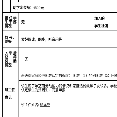
助学金金额：
4500
元
担任学
加入的
生干部
无
学生社团
情况
特长、
爱好阅读，跑步，听音乐等
爱好
入学后
获得
无
奖、助
情况
班级对家庭经济困难认定的程度：
困难
（
1
）特别困难（
2
）困
该生属于年迈而劳动能力弱情况和家庭适龄就学子女较多，学
班主任
认定该生为贫困生，同意申报
意见
班主任姓名
:
徐亦尧