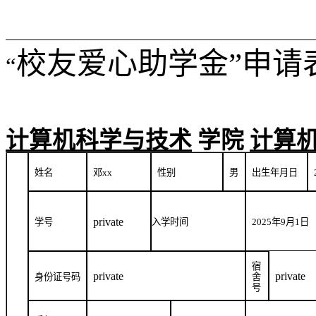
校友爱心助学金”申请
“
计算机科学与技术
学院
计算
姓名
邓
xx
性别
男
出生年月日
private
学号
入学时间
2025
年
9
月
1
日
宿
private
private
身份证号码
舍
号