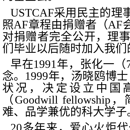
USTCAF
采用民主的理
照
AF
章程由捐赠者（
AF
对捐赠者完全公开，理
们毕业以后随时加入我们
早在
1991
年，张化一（
念。
1999
年，汤晓鸥博士
状况，决定设立中国高
（
Goodwill fellowship
，
难、品学兼优的科大学子
20
多年来，爱心火炬代