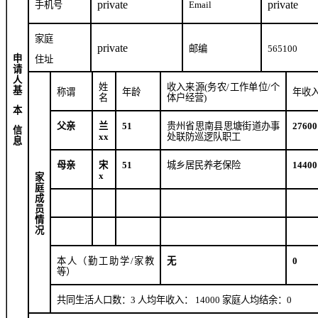
private
private
手机号
Email
家庭
private
邮编
565100
申
住址
请
人
姓
收入来源
(
务农
/
工作单位
/
个
基
称谓
年龄
年收
名
体户经营
)
本
父亲
兰
51
贵州省思南县思塘街道办事
27600
信
xx
处联防巡逻队职工
息
母亲
宋
51
城乡居民养老保险
14400
x
家
庭
成
员
情
况
本人（勤工助学
/
家教
无
0
等）
共同生活人口数：
3
人均年收入：
14000
家庭人均结余：
0