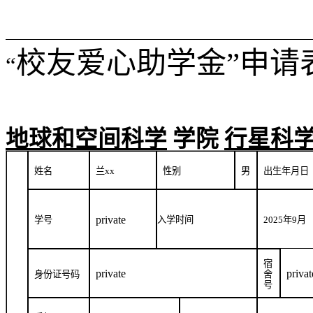
校友爱心助学金”申请
“
地球和空间科学
学院
行星科
姓名
兰
xx
性别
男
出生年月日
private
学号
入学时间
2025
年
9
月
宿
private
privat
身份证号码
舍
号