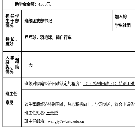
助学金金额：
4500
元
担任学
加入的
生干部
班级团支部书记
学生社团
情况
乒乓球，羽毛球，骑自行车
特长、
爱好
入学后
获得
无
奖、助
情况
班级对家庭经济困难认定的程度：
（
1
）特别困难
（
1
）特别困难
班主任
意见
该生家庭经济特别困难，热心积极向上，学习刻苦，符合申请条
班主任姓名
:
王景赟
班主任邮箱：
wangjy
7@
ustc.edu.cn