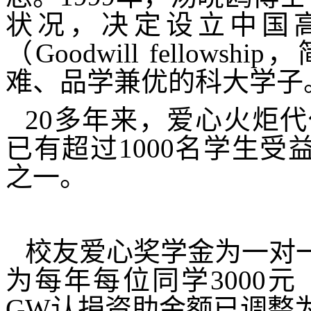
状况，决定设立中国高
（
Goodwill fellowship
，
难、品学兼优的科大学子
20
多年来，爱心火炬代
已有超过
1000
名学生受
之一。
校友爱心奖学金为一对
为每年每位同学
3000
元
GW
认捐资助金额已调整