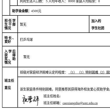
共同生活人口数：
5
人均年收入：
8000
家庭人均结余：
0
助学金金额：
4500
元
担任学
加入的
生干部
暂无
学生社团
情况
特长、
打乒乓球
爱好
入学后
获得
暂无
奖、助
情况
班级对家庭经济困难认定的程度：
（
1
）
（
1
）特别困难（
2
）困
班主任
意见
该生家庭条件特别困难，同意推荐其获得海外校友爱心奖助学金
班主任姓名
:
班主任邮箱：
caoxiangzhu@ustc.edu.cn