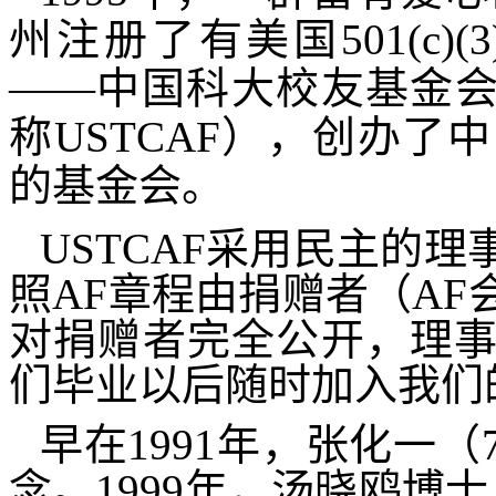
州注册了有美国
501(c)(3
——中国科大校友基金
称
USTCAF
），创办了中
的基金会。
USTCAF
采用民主的理
照
AF
章程由捐赠者（
AF
对捐赠者完全公开，理
们毕业以后随时加入我们
早在
1991
年，张化一（
念。
1999
年，汤晓鸥博士