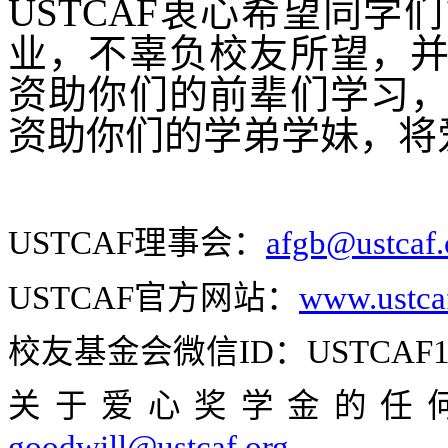
USTCAF
衷心希望同学们
业，不辜负校友所望，
资助你们的前辈们学习
资助你们的学弟学妹，将
USTCAF
理事会：
afgb@ustcaf
USTCAF
官方网站：
www.ustca
校友基金会微信
ID
：
USTCAF1
关于爱心奖学金的任
goodwill@ustcaf.org