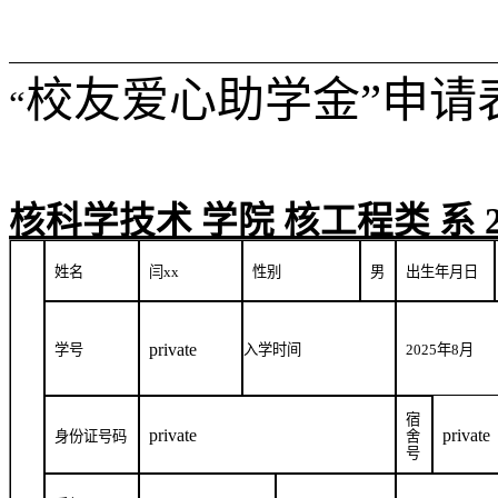
校友爱心助学金”申请
“
核科学技术
学院
核工程类
系
姓名
闫
xx
性别
男
出生年月日
private
学号
入学时间
2025
年
8
月
宿
private
private
身份证号码
舍
号