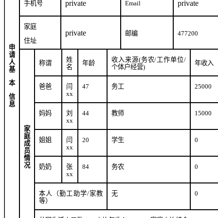
private
private
手机号
Email
家庭
private
邮编
477200
住址
申
请
姓
收入来源
(
务农
/
工作单位
/
人
称谓
年龄
年收入
名
个体户经营
)
基
本
爸爸
闫
47
务工
25
000
xx
信
息
妈妈
刘
44
教师
15000
xx
家
庭
姐姐
闫
20
学生
0
成
xx
员
情
况
奶奶
张
8
4
务农
0
xx
本人（勤工助学
/
家教
无
0
等）