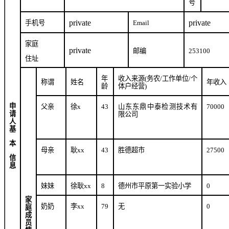
号
private
private
手机号
Email
家庭
private
邮编
253100
住址
年
收入来源
(
务农
/
工作单位
/
个
称谓
姓名
年收入
龄
体户经营
)
申
父亲
徐
x
43
山东东鼎中泰检测技术有
70000
请
限公司
人
基
本
母亲
耿
xx
43
胜德超市
27500
信
息
妹妹
徐耿
xx
8
德州市平原第一实验小学
0
家
奶奶
李
xx
79
无
0
庭
成
员