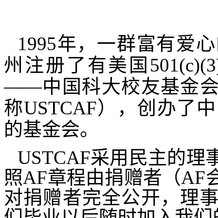
1995
年，一群富有爱心
州注册了有美国
501(c)(3
——中国科大校友基金
称
USTCAF
），创办了中
的基金会。
USTCAF
采用民主的理
照
AF
章程由捐赠者（
AF
对捐赠者完全公开，理
们毕业以后随时加入我们