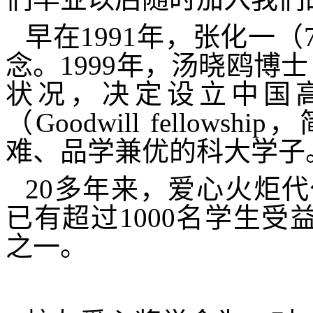
早在
1991
年，张化一（
念。
1999
年，汤晓鸥博士
状况，决定设立中国高
（
Goodwill fellowship
，
难、品学兼优的科大学子
20
多年来，爱心火炬代
已有超过
1000
名学生受
之一。