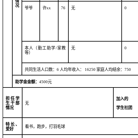
情
况
爷爷
许
xx
76
无
0
本人（勤工助学
/
家教
无
0
等）
共同生活人口数：
6
人均年收入：
16250
家庭人均结余：
75
0
助学金金额：
4500
元
担任学
加入的
生干部
无
学生社团
情况
特长、
看书，跑步，打羽毛球
爱好