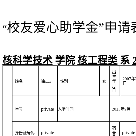
校友爱心助学金”申请
“
核科学技术
学院
核工程类
系
出
生
2007
年
姓名
徐
xxx
性别
女
年
日
月
日
private
学号
入学时间
2025
年
9
月
宿
private
private
身份证号码
舍