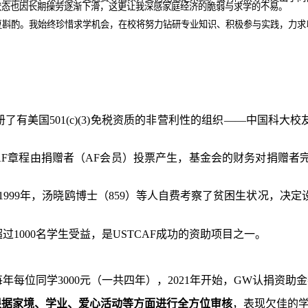
状态也因长期操劳逐渐下滑，这更让我深感家庭经济的脆弱与求学的不易。
复斟酌。我始终珍惜求学机会，在校将努力钻研专业知识、积极参与实践，力求
册了有美国
501(c)(3)
免税资质的非营利性的组织——中国科大校
AF
章程由捐赠者（
AF
会员）投票产生，基金会的财务对捐赠者
1999
年，汤晓鸥博士（
859
）等人自费考察了贫困生状况，决定设
超过
1000
名学生受益，是
USTCAF
成功的资助项目之一。
每年每位同学
3000
元（一共四年），
2021
年开始，
GW
认捐资助金
根据家境、学业、爱心活动等方面进行全方位审核
，
表现欠佳的