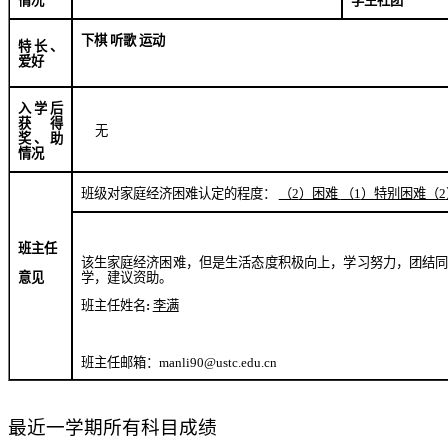
学生社团
情况
下棋 听歌 运动
特长、
爱好
入学后
获得
无
奖、助
情况
班级对家庭经济困难认定的程度：
（
2
）困难
（
1
）特别困难（
2
班主任
该生家庭经济困难，但是生活态度积极向上，学习努力，团结
意见
学，建议资助。
班主任姓名
:
李满
班主任邮箱：
manli90@ustc.edu.cn
最近一学期所有科目成绩