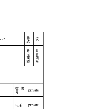
民
5.22
汉
族
政
共
治
青
面
团
貌
员
微信
private
号
private
电话