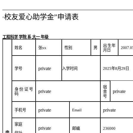
校友爱心助学金”申请表
“
工程科学
学院
系
大一
年级
出生年
姓名
张
xx
性别
男
2007.0
月日
private
学号
入学时间
2025
年
8
月
29
日
宿
身份证号
private
private
舍
码
号
private
private
手机号
Email
家庭
private
邮编
236000
申
住址