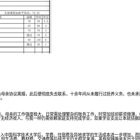
与母亲协议离婚，此后便彻底失去联系，十余年间从未履行过抚养义务，也未承
任。
转。母亲的工作强度极大，日常需处理繁杂的账务工作，时常加班却薪资微薄，
暂无经济收入，与我一样仍需依赖家庭支持完成学业，双重学业支出让本就拮据
我考入中国科学技术大学后，学费、住宿费及异地求学的生活成本进一步增加，
，但生活费、教材费、交通费等后续开支仍无稳定来源。虽有阿姨等亲友出于同