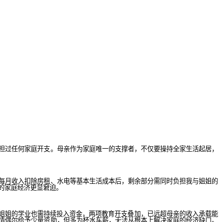
担过任何家庭开支。母亲作为家庭唯一的支撑者，不仅要操持全家生活起居，
每月收入扣除房租、水电等基本生活成本后，剩余部分需同时负担我与姐姐的
的家庭经济更显窘迫。
而姐姐的学业也需持续投入资金，两项教育开支叠加，已远超母亲的收入承载能
情偶尔给予少量资助，但多为杯水车薪，无法从根本上解决家庭的经济缺口。