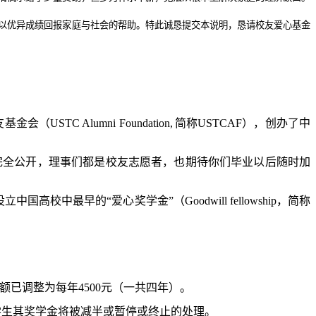
以优异成绩回报家庭与社会的帮助。特此诚恳提交本说明，恳请校友爱心基金
友基金会（
USTC Alumni Foundation,
简称
USTCAF
），创办了中
完全公开，理事们都是校友志愿者，也期待你们毕业以后随时加
立中国高校中最早的“爱心奖学金”（
Goodwill fellowship
，简称
额已调整为每年
4500
元（一共四年）。
学生其奖学金将被减半或暂停或终止的处理。