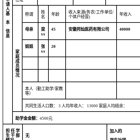
请
人
姓
收入来源
(
务农
/
工作单位
/
基
称谓
年龄
年收入
名
个体户经营
)
本
母亲
梁
45
安徽邦灿医药有限公司
40000
信
xx
息
姐姐
张
20
xx
家
庭
成
员
情
况
本人（勤工助学
/
家教
等）
共同生活人口数：
3
人均年收入：
13000
家庭人均结余：
助学金金额：
4500
元
担任学
加入的
生干部
无