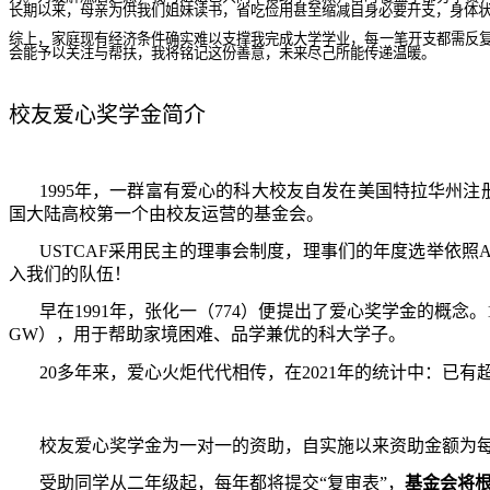
长期以来，母亲为供我们姐妹读书，省吃俭用甚至缩减自身必要开支，身体
综上，家庭现有经济条件确实难以支撑我完成大学学业，每一笔开支都需反
会能予以关注与帮扶，我将铭记这份善意，未来尽己所能传递温暖。
校友爱心奖学金简介
1995
年，一群富有爱心的科大校友自发在美国特拉华州注
国大陆高校第一个由校友运营的基金会。
USTCAF
采用民主的理事会制度，理事们的年度选举依照
入我们的队伍！
早在
1991
年，张化一（
774
）便提出了爱心奖学金的概念。
GW
），用于帮助家境困难、品学兼优的科大学子。
20
多年来，爱心火炬代代相传，在
2021
年的统计中：已有
校友爱心奖学金为一对一的资助，自实施以来资助金额为
受助同学从二年级起，每年都将提交“复审表”，
基金会将